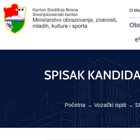
O Min
Oba
eV
SPISAK KANDIDAT
Početna
→
Vozački ispiti
→
S