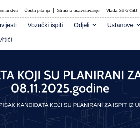
istarstvu
Česta pitanja
Stručno usavršavanje
Vlada SBK/KSB
vijesti
Vozački ispiti
Odjeli
Ustanove
rtići
A KOJI SU PLANIRANI ZA
08.11.2025.godine
PISAK KANDIDATA KOJI SU PLANIRANI ZA ISPIT IZ UM