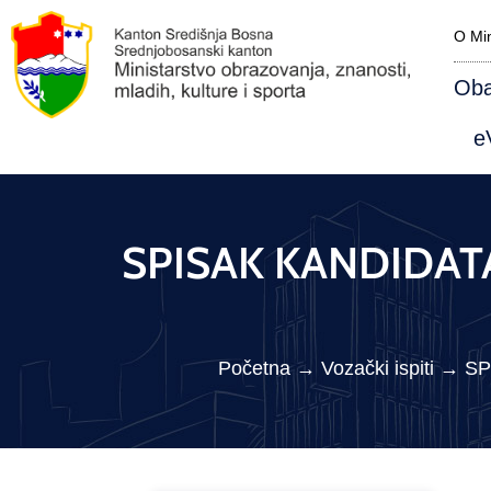
O Min
Oba
eV
SPISAK KANDIDATA 
Početna
→
Vozački ispiti
→
SP