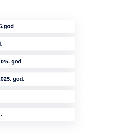
5.god
.
25. god
025. god.
.