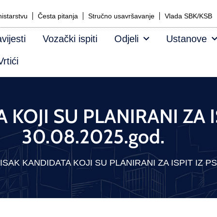
istarstvu
Česta pitanja
Stručno usavršavanje
Vlada SBK/KSB
vijesti
Vozački ispiti
Odjeli
Ustanove
rtići
KOJI SU PLANIRANI ZA IS
30.08.2025.god.
ISAK KANDIDATA KOJI SU PLANIRANI ZA ISPIT IZ PSP 