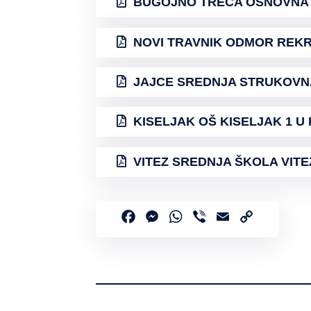
BUGOJNO TREĆA OSNOVNA šK
NOVI TRAVNIK ODMOR REKREA
JAJCE SREDNJA STRUKOVNA Š
KISELJAK OŠ KISELJAK 1 U K
VITEZ SREDNJA ŠKOLA VITEZ 
Facebook
Messenger
WhatsApp
Viber
Email
Copy
Link