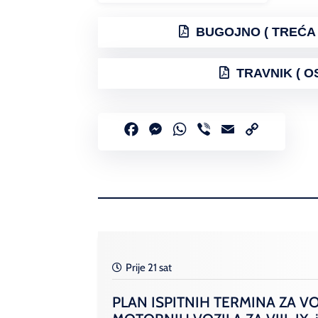
BUGOJNO ( TREĆA 
TRAVNIK ( O
Facebook
Messenger
WhatsApp
Viber
Email
Copy
Link
Prije 21 sat
PLAN ISPITNIH TERMINA ZA V