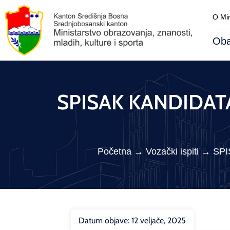
O Min
Oba
SPISAK KANDIDATA 
Početna
→
Vozački ispiti
→
SPI
Datum objave:
12 veljače, 2025