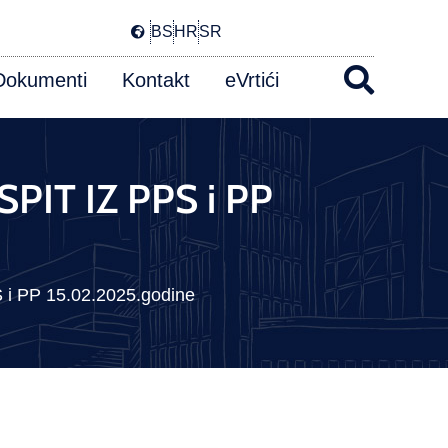
BS
HR
SR
Dokumenti
Kontakt
eVrtići
PIT IZ PPS i PP
i PP 15.02.2025.godine