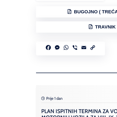
BUGOJNO ( TREĆA 
TRAVNIK 
Facebook
Messenger
WhatsApp
Viber
Email
Copy
Link
Prije 1 dan
PLAN ISPITNIH TERMINA ZA V