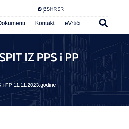
BS
HR
SR
Dokumenti
Kontakt
eVrtići
PIT IZ PPS i PP
 PP 11.11.2023.godine