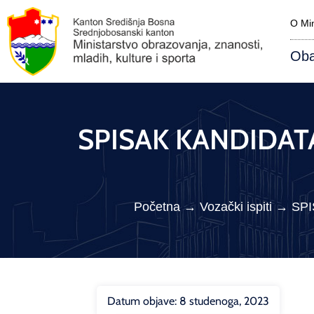
O Min
Oba
SPISAK KANDIDATA 
Početna
→
Vozački ispiti
→
SPI
Datum objave:
8 studenoga, 2023