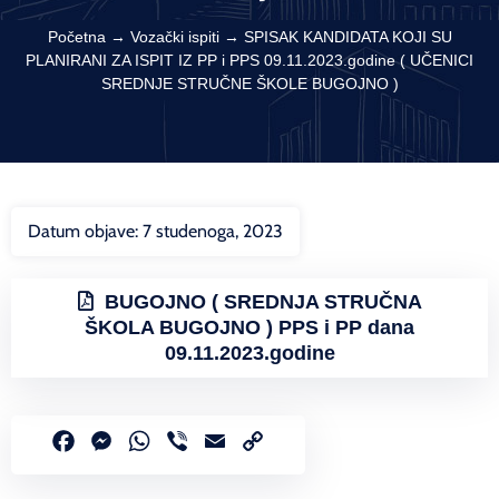
Početna
→
Vozački ispiti
→
SPISAK KANDIDATA KOJI SU
PLANIRANI ZA ISPIT IZ PP i PPS 09.11.2023.godine ( UČENICI
SREDNJE STRUČNE ŠKOLE BUGOJNO )
Datum objave:
7 studenoga, 2023
BUGOJNO ( SREDNJA STRUČNA
ŠKOLA BUGOJNO ) PPS i PP dana
09.11.2023.godine
Facebook
Messenger
WhatsApp
Viber
Email
Copy
Link