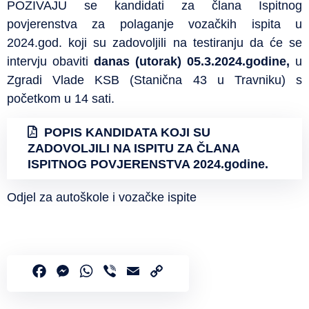
POZIVAJU se kandidati za člana Ispitnog
povjerenstva za polaganje vozačkih ispita u
2024.god. koji su zadovoljili na testiranju da će se
intervju obaviti
danas (utorak) 05.3.2024.godine,
u
Zgradi Vlade KSB (Stanična 43 u Travniku) s
početkom u 14 sati.
POPIS KANDIDATA KOJI SU
ZADOVOLJILI NA ISPITU ZA ČLANA
ISPITNOG POVJERENSTVA 2024.godine.
Odjel za autoškole i vozačke ispite
Facebook
Messenger
WhatsApp
Viber
Email
Copy
Link