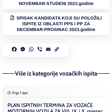
NOVEMBAR-STUDENI 2023.godine
SPISAK KANDIDATA KOJI SU POLOŽILI
ISPITE IZ OBLASTI PPS i PP ZA
DECEMBAR-PROSINAC 2023.godine
Facebook
Messenger
WhatsApp
Viber
Email
Copy
Link
Više iz kategorije vozačkih ispita
Prije 1 dan
PLAN ISPITNIH TERMINA ZA VOZAČE
MOTORNIH VOZILA ZA VIII, IX. i X. mjesec