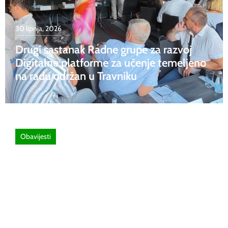
30 lipnja, 2026
Drugi sastanak Radne grupe za razvoj
Digitalne platforme za učenje temeljeno
na radu održan u Travniku
Obavijesti