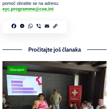
pomoć obratite se na adresu:
eyc.programme@coe.int
Facebook
Messenger
WhatsApp
Viber
Email
Copy
Link
Pročitajte još članaka
Obavijesti