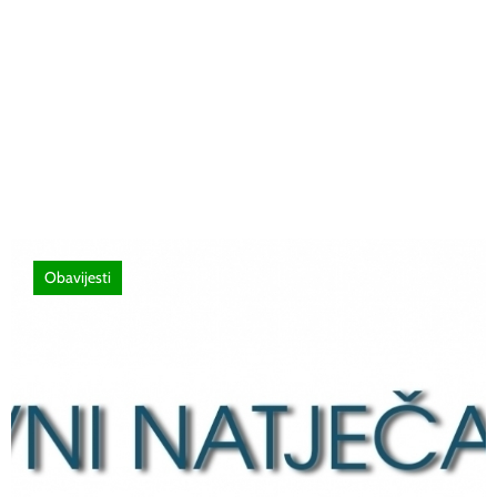
26 lipnja, 2026
Poziv za sudjelovanje na SEMINAR
stručno usavršavanje -Licenciranim
ispitivačima, predavačima, instruktorima
vožnje i ostalim zainteresiranim licima
Obavijesti