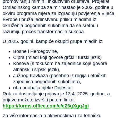
promoviranju mirnih i inkluzivnih društava. Projekat
Omladinskog kampa za mir nastao je 2003. godine u
okviru programa mjera za izgradnju povjerenja Vijeća
Evrope i pruža jedinstvenu priliku mladima iz
okruženja pogođenih sukobima da se sretnu i
razumiju proces transformacije sukoba.
U 2025. godini, kamp će okupiti grupe mladih iz:
Bosne i Hercegovine,
Cipra (mladi koji govore grčki i turski jezik)
Kosova (s fokusom na zajednice koje govore
albanski i srpski jezik),
Južnog Kavkaza (posebno iz regija i etničkih
zajednica pogođenih sukobima),
oba priobalja rijeke Dnjestar.
Rok za dostavljanje prijava je 13.4. 2025. godine, a
prijave možete izvršiti putem linka:
https://forms.office.com/e/eZ6gXgqJgi
Za više informacija o aktivnostima i za tehničku