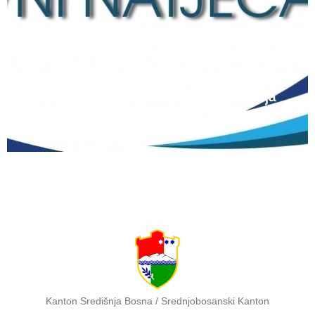
12 lipnja, 2026
Natječaj za upis redovitih učenika u prvi
razred srednjih škola Kantona Središnja
Bosna u školskoj 2026./2027. godini
Kanton Središnja Bosna / Srednjobosanski Kanton