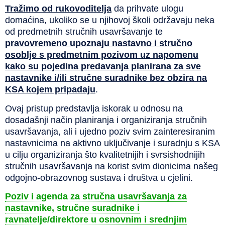
Tražimo od rukovoditelja
da prihvate ulogu
domaćina, ukoliko se u njihovoj školi održavaju neka
od predmetnih stručnih usavršavanje te
pravovremeno upoznaju nastavno i stručno
osoblje s predmetnim pozivom uz napomenu
kako su pojedina predavanja planirana za sve
nastavnike i/ili stručne suradnike bez obzira na
KSA kojem pripadaju
.
Ovaj pristup predstavlja iskorak u odnosu na
dosadašnji način planiranja i organiziranja stručnih
usavršavanja, ali i ujedno poziv svim zainteresiranim
nastavnicima na aktivno uključivanje i suradnju s KSA
u cilju organiziranja što kvalitetnijih i svrsishodnijih
stručnih usavršavanja na korist svim dionicima našeg
odgojno-obrazovnog sustava i društva u cjelini.
Poziv i agenda za stručna usavršavanja za
nastavnike, stručne suradnike i
ravnatelje/direktore u osnovnim i srednjim