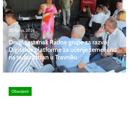
30 lipnja, 2026
Drugi sastanak Radne grupe za razvoj
Digitalne platforme za učenje temeljeno
na radu održan u Travniku
Obavijesti