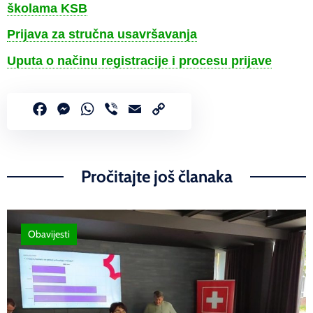
školama KSB
Prijava za stručna usavršavanja
Uputa o načinu registracije i procesu prijave
Facebook
Messenger
WhatsApp
Viber
Email
Copy
Link
Pročitajte još članaka
Obavijesti