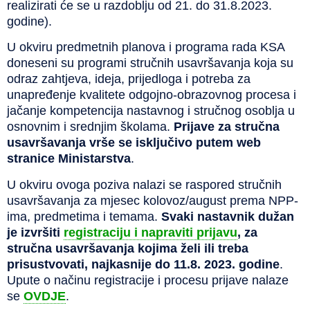
realizirati će se u razdoblju od 21. do 31.8.2023.
godine).
U okviru predmetnih planova i programa rada KSA
doneseni su programi stručnih usavršavanja koja su
odraz zahtjeva, ideja, prijedloga i potreba za
unapređenje kvalitete odgojno-obrazovnog procesa i
jačanje kompetencija nastavnog i stručnog osoblja u
osnovnim i srednjim školama.
Prijave za stručna
usavršavanja vrše se isključivo putem web
stranice Ministarstva
.
U okviru ovoga poziva nalazi se raspored stručnih
usavršavanja za mjesec kolovoz/august prema NPP-
ima, predmetima i temama.
Svaki nastavnik dužan
je izvršiti
registraciju i napraviti prijavu
, za
stručna usavršavanja kojima želi ili treba
prisustvovati, najkasnije do 11.8. 2023. godine
.
Upute o načinu registracije i procesu prijave nalaze
se
OVDJE
.