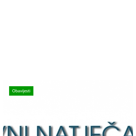
26 lipnja, 2026
Poziv za sudjelovanje na SEMINAR
stručno usavršavanje -Licenciranim
ispitivačima, predavačima, instruktorima
vožnje i ostalim zainteresiranim licima
Obavijesti