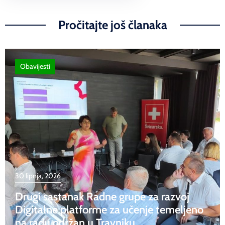
Pročitajte još članaka
Obavijesti
30 lipnja, 2026
Drugi sastanak Radne grupe za razvoj
Digitalne platforme za učenje temeljeno
na radu održan u Travniku