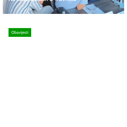
Obavijesti
26 lipnja, 2026
Poziv za sudjelovanje na SEMINAR
stručno usavršavanje -Licenciranim
ispitivačima, predavačima, instruktorima
vožnje i ostalim zainteresiranim licima