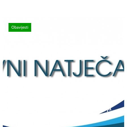
Obavijesti
12 lipnja, 2026
Natječaj za upis redovitih učenika u prvi
razred srednjih škola Kantona Središnja
Bosna u školskoj 2026./2027. godini