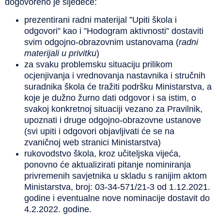
dogovoreno je sljedeće:
prezentirani radni materijal ”Upiti škola i
odgovori” kao i ”Hodogram aktivnosti” dostaviti
svim odgojno-obrazovnim ustanovama (
radni
materijali u privitku
)
za svaku problemsku situaciju prilikom
ocjenjivanja i vrednovanja nastavnika i stručnih
suradnika škola će tražiti podršku Ministarstva, a
koje je dužno žurno dati odgovor i sa istim, o
svakoj konkretnoj situaciji vezano za Pravilnik,
upoznati i druge odgojno-obrazovne ustanove
(svi upiti i odgovori objavljivati će se na
zvaničnoj web stranici Ministarstva)
rukovodstvo škola, kroz učiteljska vijeća,
ponovno će aktualizirati pitanje nominiranja
privremenih savjetnika u skladu s ranijim aktom
Ministarstva, broj: 03-34-571/21-3 od 1.12.2021.
godine i eventualne nove nominacije dostavit do
4.2.2022. godine.