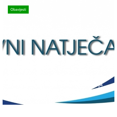
Obavijesti
12 lipnja, 2026
Natječaj za upis redovitih učenika u prvi
razred srednjih škola Kantona Središnja
Bosna u školskoj 2026./2027. godini