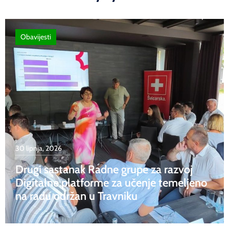
Obavijesti
30 lipnja, 2026
Drugi sastanak Radne grupe za razvoj
Digitalne platforme za učenje temeljeno
na radu održan u Travniku