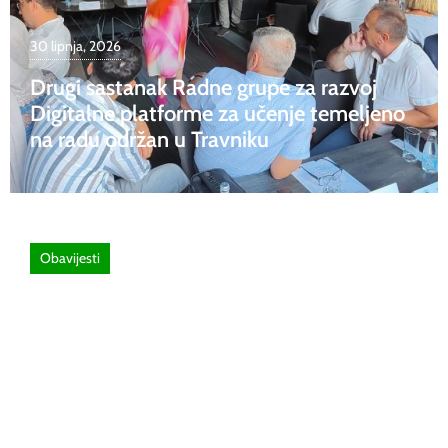
30 lipnja, 2026
Drugi sastanak Radne grupe za razvoj
Digitalne platforme za učenje temeljeno
na radu održan u Travniku
Obavijesti