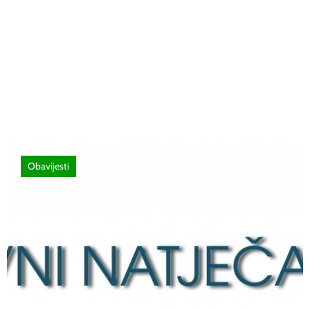
26 lipnja, 2026
Poziv za sudjelovanje na SEMINAR
stručno usavršavanje -Licenciranim
ispitivačima, predavačima, instruktorima
vožnje i ostalim zainteresiranim licima
Obavijesti