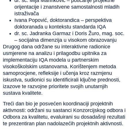
dr. sc. Mija Marinković – poticanje projektne
orijentacije i znanstvene samostalnosti mladih
istraživača
Ivana Popović, doktorandica – perspektiva
doktoranada u kontekstu standarda IQA
dr. sc. Jadranka Garmaz i Doris Žuro, mag. soc.
– socijalna dimenzija u visokom obrazovanju
Drugog dana održane su interaktivne radionice
usmjerene na analizu i prilagodbu upitnika za
implementaciju IQA modela u partnerskim
visokoškolskim ustanovama. Korištenjem metoda
samoprocjene, refleksije i učenja kroz razmjenu
iskustva, sudionici su identificirali ključne prednosti,
izazove te razvojne prioritete svojih unutarnjih
sustava kvalitete.
Treći dan bio je posvećen koordinaciji projektnih
aktivnosti: održani su sastanci Konzorcijskog odbora i
Odbora za kvalitetu, evaluirani su dosadašnji rezultati
te prezentiran plan nadolazećih projektnih aktivnosti.