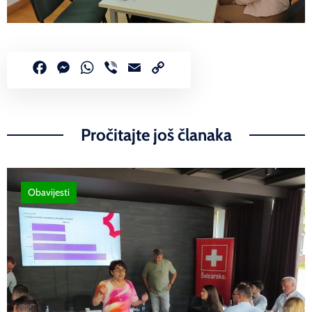
Facebook
Messenger
WhatsApp
Viber
Email
Copy
Link
Pročitajte još članaka
Obavijesti