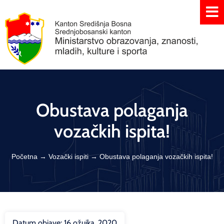
Obustava polaganja
vozačkih ispita!
Početna
→
Vozački ispiti
→
Obustava polaganja vozačkih ispita!
Datum objave:
16 ožujka, 2020