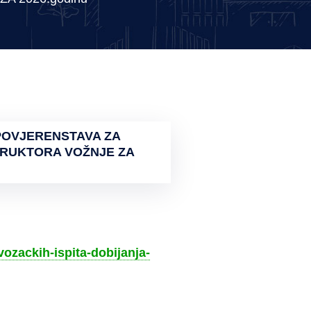
POVJERENSTAVA ZA
STRUKTORA VOŽNJE ZA
vozackih-ispita-dobijanja-