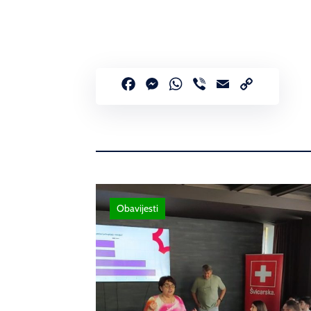
Facebook
Messenger
WhatsApp
Viber
Email
Copy
Link
Obavijesti