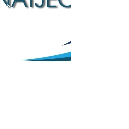
a, 2026
čaj za upis redovitih
ka u prvi razred srednjih
 Kantona Središnja
 u školskoj
./2027. godini