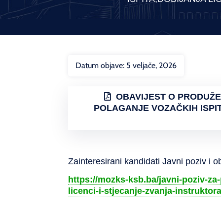
Datum objave:
5 veljače, 2026
OBAVIJEST O PRODUŽE
POLAGANJE VOZAČKIH ISPIT
Zainteresirani kandidati Javni poziv i 
https://mozks-ksb.ba/javni-poziv-za
licenci-i-stjecanje-zvanja-instruktor