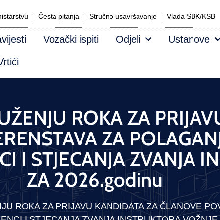
istarstvu
Česta pitanja
Stručno usavršavanje
Vlada SBK/KSB
vijesti
Vozački ispiti
Odjeli
Ustanove
rtići
UŽENJU ROKA ZA PRIJAV
ERENSTAVA ZA POLAGAN
NCI I STJECANJA ZVANJA
ZA 2026.godinu
JU ROKA ZA PRIJAVU KANDIDATA ZA ČLANOVE P
CENCI I STJECANJA ZVANJA INSTRUKTORA VOŽNJE Z