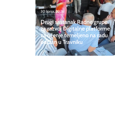
30 lipnja, 2026
Drugi sastanak Radne grupe
za razvoj Digitalne platforme
za učenje temeljeno na radu
održan u Travniku