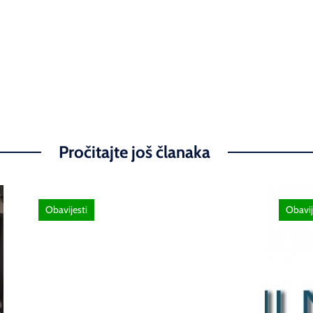
Pročitajte još članaka
Obavijesti
Obavij
26 lipnja, 2026