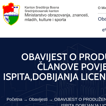
O Min
Oba
eV
OBAVIJEST O PROD
ČLANOVE POVJ
ISPITA,DOBIJANJA LICE
Početna
→
Obavijesti
→
OBAVIJEST O PRODUŽEN
ISPITA,DOBIJANJA LI