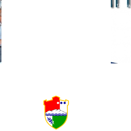
Poziv za sudjelovanje na
12 lipnj
SEMINAR stručno
usavršavanje -Licenciranim
Natje
ispitivačima, predavačima,
učeni
instruktorima vožnje i
škola
ostalim zainteresiranim
Bosna
licima
2026