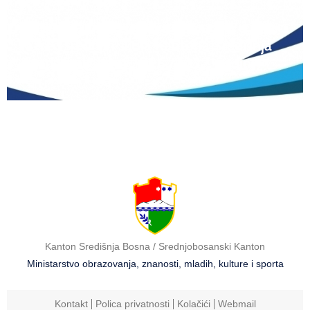
Natječaj za upis redovitih učenika u prvi
razred srednjih škola Kantona Središnja
Bosna u školskoj 2026./2027. godini
Kanton Središnja Bosna / Srednjobosanski Kanton
Ministarstvo obrazovanja, znanosti, mladih, kulture i sporta
Kontakt
Polica privatnosti
Kolačići
Webmail