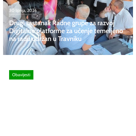
30 lipnja, 2026
Drugi sastanak Radne grupe za razvoj
Digitalne platforme za učenje temeljeno
na radu održan u Travniku
Obavijesti
26 lipnja, 2026