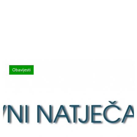
Poziv za sudjelovanje na SEMINAR
stručno usavršavanje -Licenciranim
ispitivačima, predavačima, instruktorima
vožnje i ostalim zainteresiranim licima
Obavijesti
12 lipnja, 2026