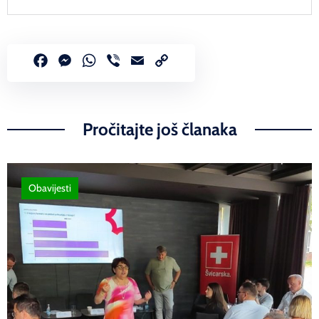
Facebook
Messenger
WhatsApp
Viber
Email
Copy
Link
Pročitajte još članaka
Obavijesti