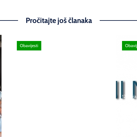
Pročitajte još članaka
Obavijesti
Obavij
26 lipnja, 2026
Poziv za sudjelovanje na
12 lipnj
SEMINAR stručno
usavršavanje -Licenciranim
Natje
ispitivačima, predavačima,
učeni
instruktorima vožnje i
škola
ostalim zainteresiranim
Bosna