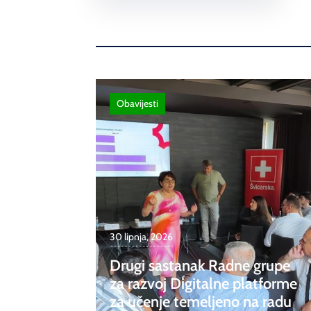
Obavijesti
30 lipnja, 2026
Drugi sastanak Radne grupe
za razvoj Digitalne platforme
za učenje temeljeno na radu