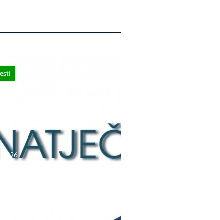
esti
a, 2026
čaj za upis redovitih
ka u prvi razred srednjih
 Kantona Središnja
 u školskoj