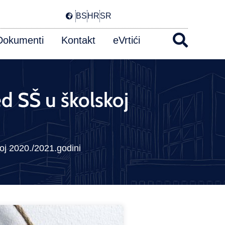
BS
HR
SR
Dokumenti
Kontakt
eVrtići
ed SŠ u školskoj
koj 2020./2021.godini