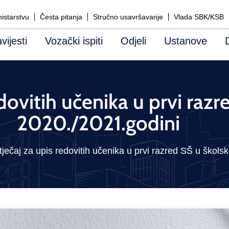
istarstvu
Česta pitanja
Stručno usavršavanje
Vlada SBK/KSB
vijesti
Vozački ispiti
Odjeli
Ustanove
dovitih učenika u prvi razr
2020./2021.godini
ječaj za upis redovitih učenika u prvi razred SŠ u škols