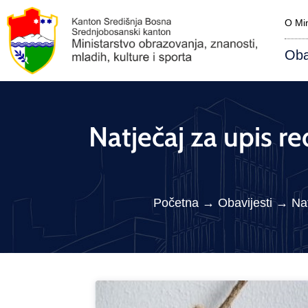
O Min
Oba
Natječaj za upis re
Početna
→
Obavijesti
→
Nat