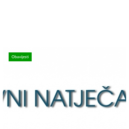
Poziv za sudjelovanje na SEMINAR
stručno usavršavanje -Licenciranim
ispitivačima, predavačima, instruktorima
vožnje i ostalim zainteresiranim licima
Obavijesti
12 lipnja, 2026