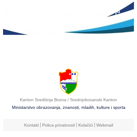
Natječaj za upis redovitih učenika u prvi
razred srednjih škola Kantona Središnja
Bosna u školskoj 2026./2027. godini
Kanton Središnja Bosna / Srednjobosanski Kanton
Ministarstvo obrazovanja, znanosti, mladih, kulture i sporta
Kontakt
Polica privatnosti
Kolačići
Webmail