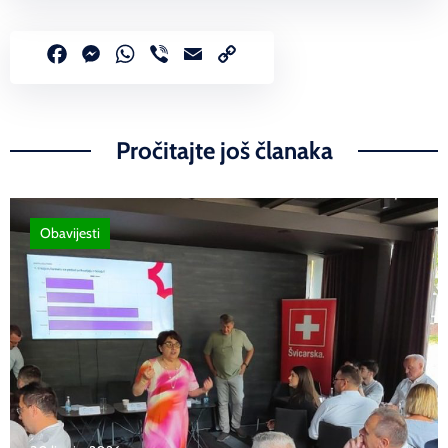
Facebook
Messenger
WhatsApp
Viber
Email
Copy
Link
Pročitajte još članaka
Obavijesti