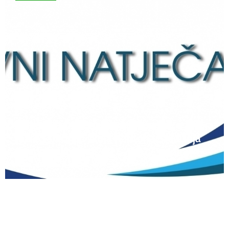
12 lipnja, 2026
Natječaj za upis redovitih učenika u prvi
razred srednjih škola Kantona Središnja
Bosna u školskoj 2026./2027. godini