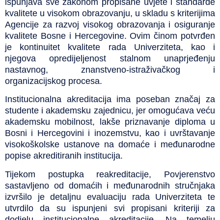
ispunjava sve zakonom propisane uvjete i standarde
kvalitete u visokom obrazovanju, u skladu s kriterijima
Agencije za razvoj visokog obrazovanja i osiguranje
kvalitete Bosne i Hercegovine. Ovim činom potvrđen
je kontinuitet kvalitete rada Univerziteta, kao i
njegova opredijeljenost stalnom unaprjeđenju
nastavnog, znanstveno-istraživačkog i
organizacijskog procesa.
Institucionalna akreditacija ima poseban značaj za
studente i akademsku zajednicu, jer omogućava veću
akademsku mobilnost, lakše priznavanje diploma u
Bosni i Hercegovini i inozemstvu, kao i uvrštavanje
visokoškolske ustanove na domaće i međunarodne
popise akreditiranih institucija.
Tijekom postupka reakreditacije, Povjerenstvo
sastavljeno od domaćih i međunarodnih stručnjaka
izvršilo je detaljnu evaluaciju rada Univerziteta te
utvrdilo da su ispunjeni svi propisani kriteriji za
dodjelu institucionalne akreditacije. Na temelju