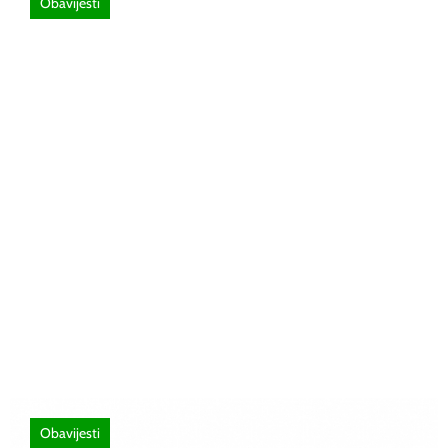
Obavijesti
26 lipnja, 2026
Poziv za sudjelovanje na SEMINAR
stručno usavršavanje -Licenciranim
ispitivačima, predavačima, instruktorima
vožnje i ostalim zainteresiranim licima
Obavijesti