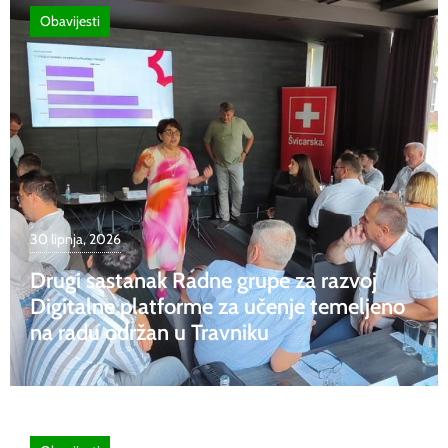
Obavijesti
30 lipnja, 2026
Drugi sastanak Radne grupe za razvoj
Digitalne platforme za učenje temeljeno
na radu održan u Travniku