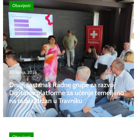
Obavijesti
30 lipnja, 2026
Drugi sastanak Radne grupe za razvoj
Digitalne platforme za učenje temeljeno
na radu održan u Travniku
Obavijesti