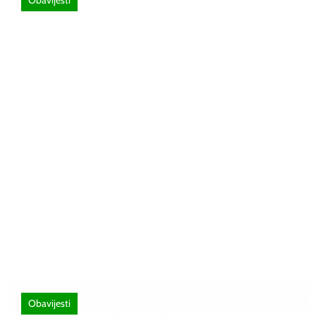
26 lipnja, 2026
Poziv za sudjelovanje na SEMINAR
stručno usavršavanje -Licenciranim
ispitivačima, predavačima, instruktorima
vožnje i ostalim zainteresiranim licima
Obavijesti