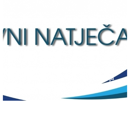
12 lipnja, 2026
Natječaj za upis redovitih učenika u prvi
razred srednjih škola Kantona Središnja
Bosna u školskoj 2026./2027. godini