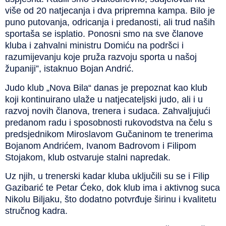
više od 20 natjecanja i dva pripremna kampa. Bilo je
puno putovanja, odricanja i predanosti, ali trud naših
sportaša se isplatio. Ponosni smo na sve članove
kluba i zahvalni ministru Domiću na podršci i
razumijevanju koje pruža razvoju sporta u našoj
županiji”, istaknuo Bojan Andrić.
Judo klub „Nova Bila“ danas je prepoznat kao klub
koji kontinuirano ulaže u natjecateljski judo, ali i u
razvoj novih članova, trenera i sudaca. Zahvaljujući
predanom radu i sposobnosti rukovodstva na čelu s
predsjednikom Miroslavom Gučaninom te trenerima
Bojanom Andrićem, Ivanom Badrovom i Filipom
Stojakom, klub ostvaruje stalni napredak.
Uz njih, u trenerski kadar kluba uključili su se i Filip
Gazibarić te Petar Ćeko, dok klub ima i aktivnog suca
Nikolu Biljaku, što dodatno potvrđuje širinu i kvalitetu
stručnog kadra.