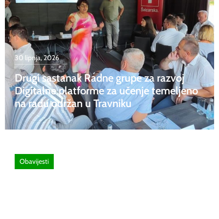
30 lipnja, 2026
Drugi sastanak Radne grupe za razvoj
Digitalne platforme za učenje temeljeno
na radu održan u Travniku
Obavijesti