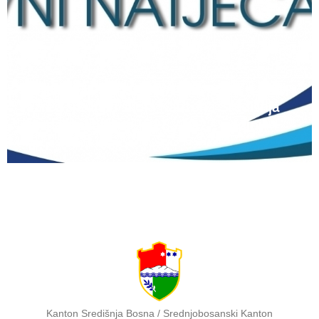
12 lipnja, 2026
Natječaj za upis redovitih učenika u prvi
razred srednjih škola Kantona Središnja
Bosna u školskoj 2026./2027. godini
Kanton Središnja Bosna / Srednjobosanski Kanton