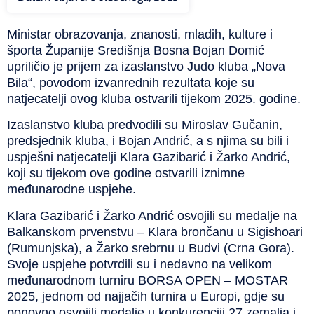
Ministar obrazovanja, znanosti, mladih, kulture i
športa Županije Središnja Bosna Bojan Domić
upriličio je prijem za izaslanstvo Judo kluba „Nova
Bila“, povodom izvanrednih rezultata koje su
natjecatelji ovog kluba ostvarili tijekom 2025. godine.
Izaslanstvo kluba predvodili su Miroslav Gučanin,
predsjednik kluba, i Bojan Andrić, a s njima su bili i
uspješni natjecatelji Klara Gazibarić i Žarko Andrić,
koji su tijekom ove godine ostvarili iznimne
međunarodne uspjehe.
Klara Gazibarić i Žarko Andrić osvojili su medalje na
Balkanskom prvenstvu – Klara brončanu u Sigishoari
(Rumunjska), a Žarko srebrnu u Budvi (Crna Gora).
Svoje uspjehe potvrdili su i nedavno na velikom
međunarodnom turniru BORSA OPEN – MOSTAR
2025, jednom od najjačih turnira u Europi, gdje su
ponovno osvojili medalje u konkurenciji 27 zemalja i