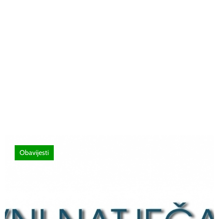
26 lipnja, 2026
Poziv za sudjelovanje na SEMINAR
stručno usavršavanje -Licenciranim
ispitivačima, predavačima, instruktorima
vožnje i ostalim zainteresiranim licima
Obavijesti