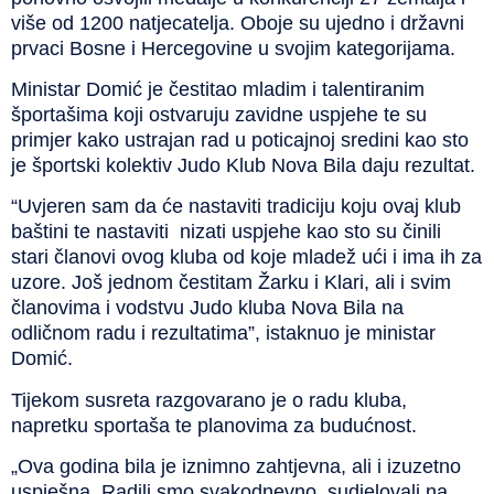
više od 1200 natjecatelja. Oboje su ujedno i državni
prvaci Bosne i Hercegovine u svojim kategorijama.
Ministar Domić je čestitao mladim i talentiranim
športašima koji ostvaruju zavidne uspjehe te su
primjer kako ustrajan rad u poticajnoj sredini kao sto
je športski kolektiv Judo Klub Nova Bila daju rezultat.
“Uvjeren sam da će nastaviti tradiciju koju ovaj klub
baštini te nastaviti
nizati uspjehe kao sto su činili
stari članovi ovog kluba od koje mladež ući i ima ih za
uzore. Još jednom čestitam Žarku i Klari, ali i svim
članovima i vodstvu Judo kluba Nova Bila na
odličnom radu i rezultatima”, istaknuo je ministar
Domić.
Tijekom susreta razgovarano je o radu kluba,
napretku sportaša te planovima za budućnost.
„Ova godina bila je iznimno zahtjevna, ali i izuzetno
uspješna. Radili smo svakodnevno, sudjelovali na