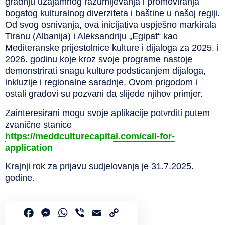
gradnju uzajamno
g
razumijevanja i promoviranja
bogatog kulturalnog diverziteta i baštine u našoj regiji.
Od svog osnivanja, ova inicijativa uspješno markirala
Tiranu (Albanija) i Aleksandriju „Egipat“ kao
Mediteranske prijestolnice kulture i dijaloga za 2025. i
2026. godinu koje kroz svoje programe nastoje
demonstrirati
snagu kulture podstica
njem dija
l
oga,
inkluzije i regionalne saradnje. Ovom prigodom i
ostali gradovi su pozvani da slijede njihov primjer.
Zainteresirani mogu svoje aplikacije potvrditi putem
zvanične stanice
https://meddculturecapital.com/call-for-
application
K
rajnji rok za pri
javu sudjelovanja je
31.7
.
202
5.
godine.
Facebook
Messenger
WhatsApp
Viber
Email
Copy