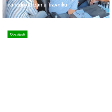
na radu održan u Travniku
Obavijesti
26 lipnja, 2026
Poziv za sudjelovanje na SEMINAR
stručno usavršavanje -Licenciranim
ispitivačima, predavačima, instruktorima