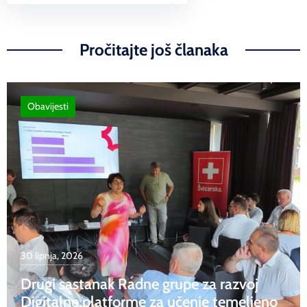
Link
Pročitajte još članaka
Obavijesti
30 lipnja, 2026
Drugi sastanak Radne grupe za razvoj
Digitalne platforme za učenje temeljeno