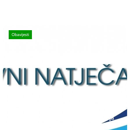
vožnje i ostalim zainteresiranim licima
Obavijesti
12 lipnja, 2026
Natječaj za upis redovitih učenika u prvi
razred srednjih škola Kantona Središnja
Bosna u školskoj 2026./2027. godini