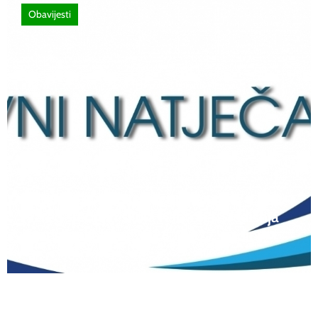
Obavijesti
12 lipnja, 2026
Natječaj za upis redovitih učenika u prvi
razred srednjih škola Kantona Središnja
Bosna u školskoj 2026./2027. godini