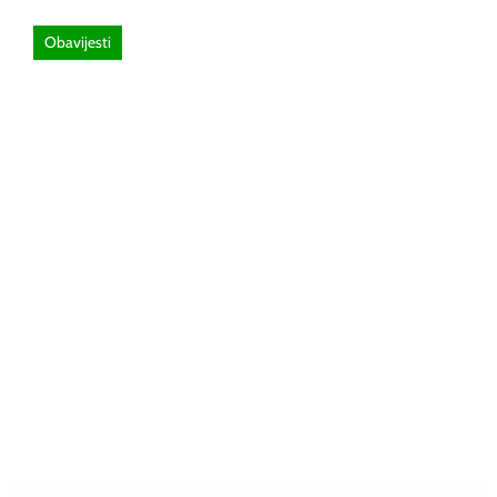
Obavijesti
26 lipnja, 2026
Poziv za sudjelovanje na SEMINAR
stručno usavršavanje -Licenciranim
ispitivačima, predavačima, instruktorima
vožnje i ostalim zainteresiranim licima