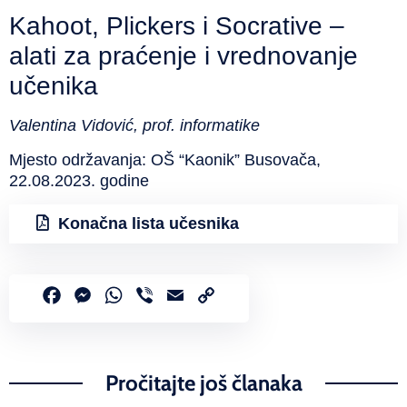
Kahoot, Plickers i Socrative –
alati za praćenje i vrednovanje
učenika
Valentina Vidović, prof. informatike
Mjesto održavanja: OŠ “Kaonik” Busovača,
22.08.2023. godine
Konačna lista učesnika
Facebook
Messenger
WhatsApp
Viber
Email
Copy
Link
Pročitajte još članaka