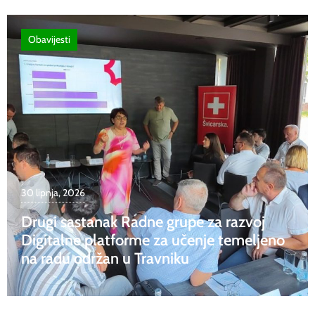
Obavijesti
30 lipnja, 2026
Drugi sastanak Radne grupe za razvoj
Digitalne platforme za učenje temeljeno
na radu održan u Travniku