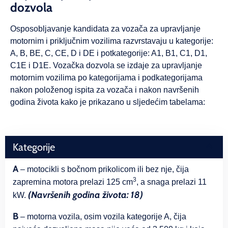
dozvola
Osposobljavanje kandidata za vozača za upravljanje
motornim i priključnim vozilima razvrstavaju u kategorije:
A, B, BE, C, CE, D i DE i potkategorije: A1, B1, C1, D1,
C1E i D1E. Vozačka dozvola se izdaje za upravljanje
motornim vozilima po kategorijama i podkategorijama
nakon položenog ispita za vozača i nakon navršenih
godina života kako je prikazano u sljedećim tabelama:
Kategorije
A
– motocikli s bočnom prikolicom ili bez nje, čija
3
zapremina motora prelazi 125 cm
, a snaga prelazi 11
(Navršenih godina života: 18)
kW.
B
– motorna vozila, osim vozila kategorije A, čija