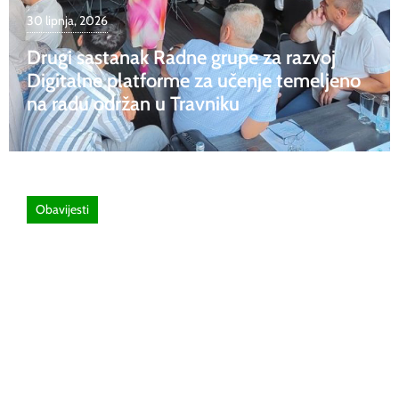
30 lipnja, 2026
Drugi sastanak Radne grupe za razvoj
Digitalne platforme za učenje temeljeno
na radu održan u Travniku
Obavijesti
26 lipnja, 2026