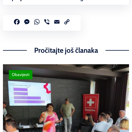
Facebook
Messenger
WhatsApp
Viber
Email
Copy
Link
Pročitajte još članaka
Obavijesti