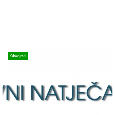
Poziv za sudjelovanje na SEMINAR
stručno usavršavanje -Licenciranim
ispitivačima, predavačima, instruktorima
vožnje i ostalim zainteresiranim licima
Obavijesti
12 lipnja, 2026