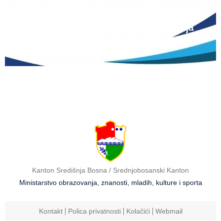
Natječaj za upis redovitih učenika u prvi
razred srednjih škola Kantona Središnja
Bosna u školskoj 2026./2027. godini
Kanton Središnja Bosna / Srednjobosanski Kanton
Ministarstvo obrazovanja, znanosti, mladih, kulture i sporta
Kontakt
Polica privatnosti
Kolačići
Webmail