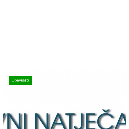
26 lipnja, 2026
Poziv za sudjelovanje na SEMINAR
stručno usavršavanje -Licenciranim
ispitivačima, predavačima, instruktorima
vožnje i ostalim zainteresiranim licima
Obavijesti