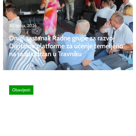
30 lipnja, 2026
Drugi sastanak Radne grupe za razvoj
Digitalne platforme za učenje temeljeno
na radu održan u Travniku
Obavijesti