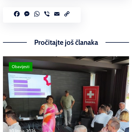
Facebook
Messenger
WhatsApp
Viber
Email
Copy
Link
Pročitajte još članaka
Obavijesti
30 lipnja, 2026