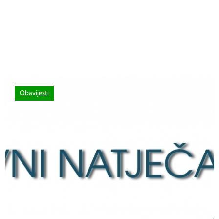
stručno usavršavanje -Licenciranim
ispitivačima, predavačima, instruktorima
vožnje i ostalim zainteresiranim licima
Obavijesti
12 lipnja, 2026