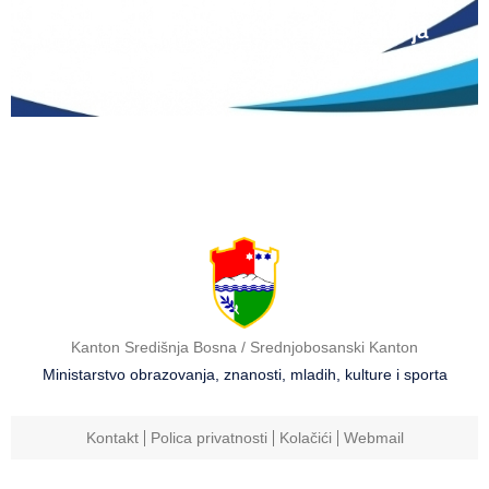
Natječaj za upis redovitih učenika u prvi
razred srednjih škola Kantona Središnja
Bosna u školskoj 2026./2027. godini
Kanton Središnja Bosna / Srednjobosanski Kanton
Ministarstvo obrazovanja, znanosti, mladih, kulture i sporta
Kontakt
Polica privatnosti
Kolačići
Webmail