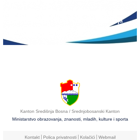
Natječaj za upis redovitih učenika u prvi
razred srednjih škola Kantona Središnja
Bosna u školskoj 2026./2027. godini
Kanton Središnja Bosna / Srednjobosanski Kanton
Ministarstvo obrazovanja, znanosti, mladih, kulture i sporta
Kontakt
Polica privatnosti
Kolačići
Webmail