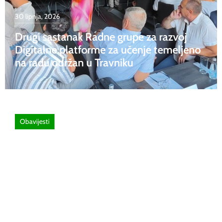
30 lipnja, 2026
Drugi sastanak Radne grupe za razvoj
Digitalne platforme za učenje temeljeno
na radu održan u Travniku
Obavijesti
26 lipnja, 2026