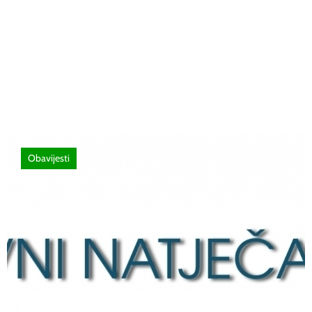
Poziv za sudjelovanje na SEMINAR
stručno usavršavanje -Licenciranim
ispitivačima, predavačima, instruktorima
vožnje i ostalim zainteresiranim licima
Obavijesti
12 lipnja, 2026