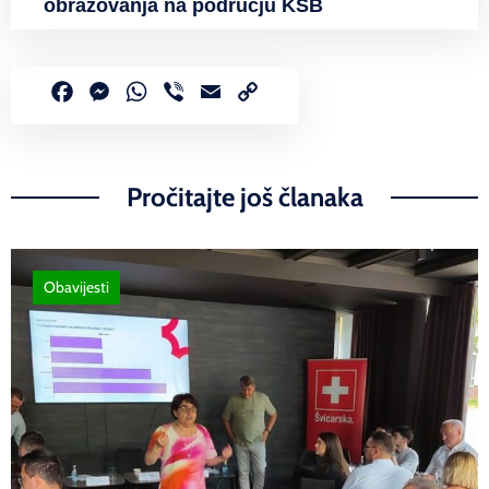
obrazovanja na području KSB
Facebook
Messenger
WhatsApp
Viber
Email
Copy
Link
Pročitajte još članaka
Obavijesti