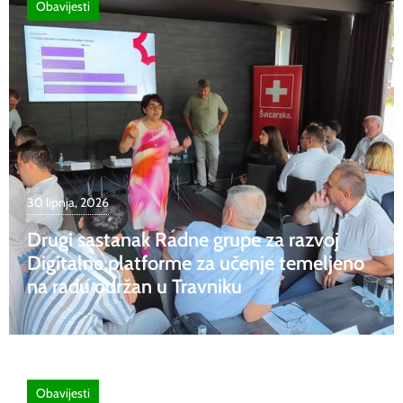
Obavijesti
30 lipnja, 2026
Drugi sastanak Radne grupe za razvoj
Digitalne platforme za učenje temeljeno
na radu održan u Travniku
Obavijesti