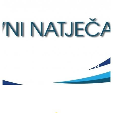
12 lipnja, 2026
Natječaj za upis redovitih učenika u prvi
razred srednjih škola Kantona Središnja
Bosna u školskoj 2026./2027. godini