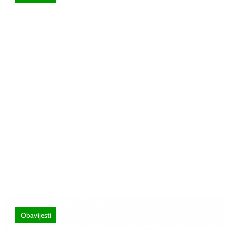
26 lipnja, 2026
Poziv za sudjelovanje na SEMINAR
stručno usavršavanje -Licenciranim
ispitivačima, predavačima, instruktorima
vožnje i ostalim zainteresiranim licima
Obavijesti