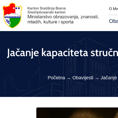
O Min
Oba
Jačanje kapaciteta stručn
Početna
→
Obavijesti
→
Jačanje 