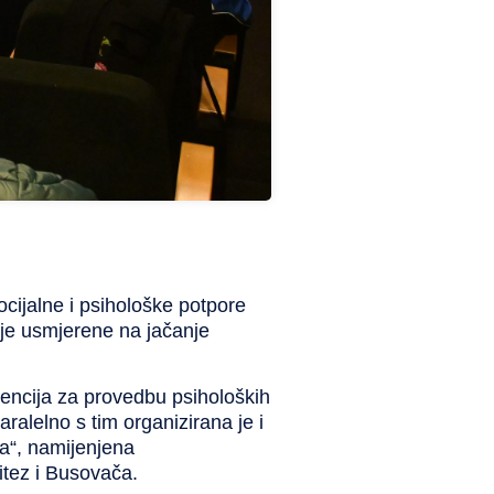
cijalne i psihološke potpore
ije usmjerene na jačanje
encija za provedbu psiholoških
ralelno s tim organizirana je i
a“
, namijenjena
itez i Busovača.