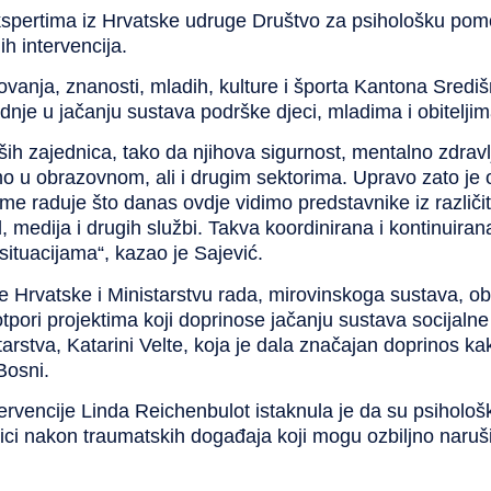
ekspertima iz Hrvatske udruge Društvo za psihološku pomo
h intervencija.
zovanja, znanosti, mladih, kulture i športa Kantona Sred
nje u jačanju sustava podrške djeci, mladima i obiteljim
ih zajednica, tako da njihova sigurnost, mentalno zdravlje
adimo u obrazovnom, ali i drugim sektorima. Upravo zato j
me raduje što danas ovdje vidimo predstavnike iz različiti
ad, medija i drugih službi. Takva koordinirana i kontinuira
situacijama“, kazao je Sajević.
 Hrvatske i Ministarstvu rada, mirovinskoga sustava, obitel
pori projektima koji doprinose jačanju sustava socijalne
starstva, Katarini Velte, koja je dala značajan doprinos k
Bosni.
tervencije
Linda Reichenbulot
istaknula je da su psihološk
ci nakon traumatskih događaja koji mogu ozbiljno naruši