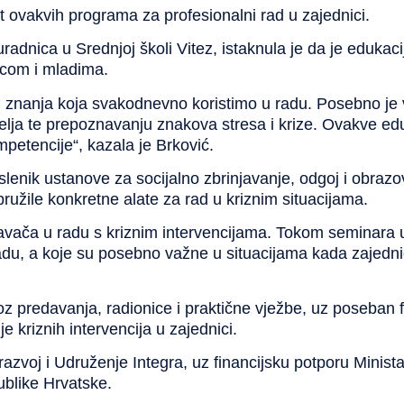
t ovakvih programa za profesionalni rad u zajednici.
uradnica u Srednjoj školi Vitez, istaknula je da je edukac
ecom i mladima.
iti znanja koja svakodnevno koristimo u radu. Posebno j
telja te prepoznavanju znakova stresa i krize. Ovakve edu
mpetencije“, kazala je Brković.
slenik ustanove za socijalno zbrinjavanje, odgoj i obrazo
ružile konkretne alate za rad u kriznim situacijama.
davača u radu s kriznim intervencijama. Tokom seminara 
u, a koje su posebno važne u situacijama kada zajedni
roz predavanja, radionice i praktične vježbe, uz poseban
je kriznih intervencija u zajednici.
 razvoj
i
Udruženje Integra
, uz financijsku potporu Minist
publike Hrvatske.