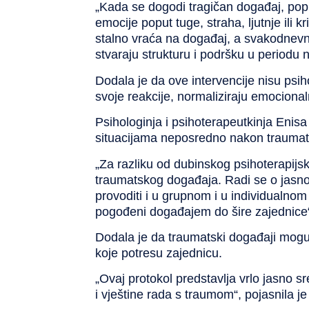
„Kada se dogodi tragičan događaj, poput
emocije poput tuge, straha, ljutnje ili k
stalno vraća na događaj, a svakodnevne
stvaraju strukturu i podršku u periodu 
Dodala je da ove intervencije nisu psiho
svoje reakcije, normaliziraju emociona
Psihologinja i psihoterapeutkinja
Enisa
situacijama neposredno nakon traumat
„Za razliku od dubinskog psihoterapij
traumatskog događaja. Radi se o jasno 
provoditi i u grupnom i u individualnom
pogođeni događajem do šire zajednice“,
Dodala je da traumatski događaji mogu ukl
koje potresu zajednicu.
„Ovaj protokol predstavlja vrlo jasno
i vještine rada s traumom“, pojasnila je