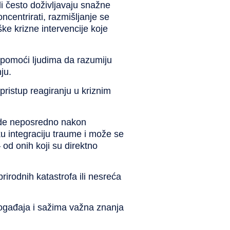
di često doživljavaju snažne
oncentrirati, razmišljanje se
e krizne intervencije koje
lj pomoći ljudima da razumiju
ju.
pristup reagiranju u kriznim
vode neposredno nakon
u integraciju traume i može se
 od onih koji su direktno
prirodnih katastrofa ili nesreća
događaja i sažima važna znanja