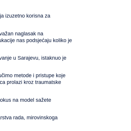
ija izuzetno korisna za
e važan naglasak na
kacije nas podsjećaju koliko je
vanje u Sarajevu, istaknuo je
učimo metode i pristupe koje
ca prolazi kroz traumatske
 fokus na
model sažete
arstva rada, mirovinskoga