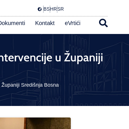
BS
HR
SR
Dokumenti
Kontakt
eVrtići
ntervencije u Županiji
u Županiji Središnja Bosna