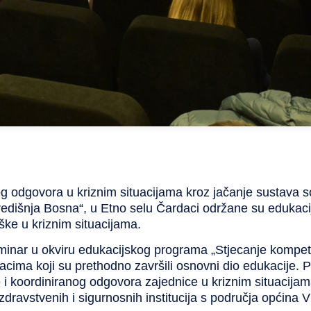
 odgovora u kriznim situacijama kroz jačanje sustava so
Središnja Bosna“
, u Etno selu Čardaci održane su edukac
ške u kriznim situacijama.
minar u okviru edukacijskog programa „Stjecanje kompet
acima koji su prethodno završili osnovni dio edukacije. Pa
i koordiniranog odgovora zajednice u kriznim situacijam
zdravstvenih i sigurnosnih institucija s područja općina V