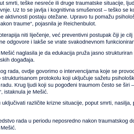
 smrti, teške nesreće ili druge traumatske situacije, lju
rivnje. Uz to se javlja i kognitivna smušenost – teško se k
 aktivnosti postaju otežane. Upravo tu pomažu psihološk
nakon traume“, pojasnila je Reichenbulot.
terapija niti liječenje, već
preventivni postupak
čiji je ci
lne odgovore i lakše se vrate svakodnevnom funkcioniran
 Mešić
naglasila je da edukacija pruža jasno strukturiran 
skih događaja.
skog rada, ovdje govorimo o intervencijama koje se pro
strukturisanom protokolu koji uključuje sažetu psihološk
 radu. Krug ljudi koji su pogođeni traumom često se širi –
 istaknula je Mešić.
jučivati različite krizne situacije, poput smrti, nasilja, 
 sredstvo rada u periodu neposredno nakon traumatskog 
 Mešić.