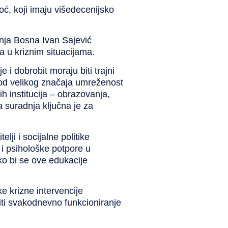
ć, koji imaju višedecenijsko
išnja Bosna
Ivan Sajević
a u kriznim situacijama.
 i dobrobit moraju biti trajni
e od velikog značaja umreženost
h institucija – obrazovanja,
na suradnja ključna je za
ji i socijalne politike
 i psihološke potpore u
ako bi se ove edukacije
e krizne intervencije
ti svakodnevno funkcioniranje