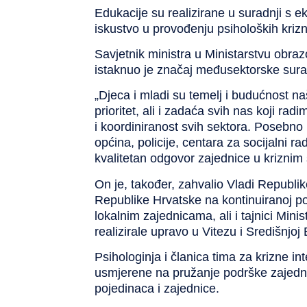
Edukacije su realizirane u suradnji s 
iskustvo u provođenju psiholoških krizni
Savjetnik ministra u Ministarstvu obra
istaknuo je značaj međusektorske surad
„Djeca i mladi su temelj i budućnost naš
prioritet, ali i zadaća svih nas koji r
i koordiniranost svih sektora. Posebno 
općina, policije, centara za socijalni r
kvalitetan odgovor zajednice u kriznim 
On je, također, zahvalio Vladi Republike
Republike Hrvatske na kontinuiranoj pot
lokalnim zajednicama, ali i tajnici Mini
realizirale upravo u Vitezu i Središnjoj 
Psihologinja i članica tima za krizne in
usmjerene na pružanje podrške zajedni
pojedinaca i zajednice.