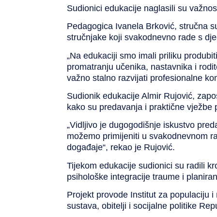
Sudionici edukacije naglasili su važnos
Pedagogica
Ivanela Brković
, stručna s
stručnjake koji svakodnevno rade s dj
„Na edukaciji smo imali priliku produb
promatranju učenika, nastavnika i rodi
važno stalno razvijati profesionalne ko
Sudionik edukacije
Almir Rujović
, zapo
kako su predavanja i praktične vježbe p
„Vidljivo je dugogodišnje iskustvo pre
možemo primijeniti u svakodnevnom rad
događaje“, rekao je Rujović.
Tijekom edukacije sudionici su radili k
psihološke integracije traume
i planiran
Projekt provode
Institut za populaciju i
sustava, obitelji i socijalne politike Re