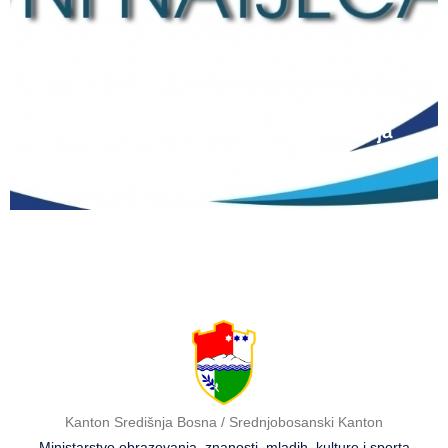
12 lipnja, 2026
Natječaj za upis redovitih učenika u prvi
razred srednjih škola Kantona Središnja
Bosna u školskoj 2026./2027. godini
Kanton Središnja Bosna / Srednjobosanski Kanton
Ministarstvo obrazovanja, znanosti, mladih, kulture i sporta