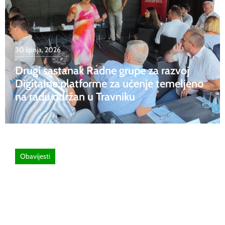
30 lipnja, 2026
Drugi sastanak Radne grupe za razvoj
Digitalne platforme za učenje temeljeno
na radu održan u Travniku
Obavijesti