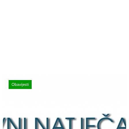
26 lipnja, 2026
Poziv za sudjelovanje na SEMINAR
stručno usavršavanje -Licenciranim
ispitivačima, predavačima, instruktorima
vožnje i ostalim zainteresiranim licima
Obavijesti