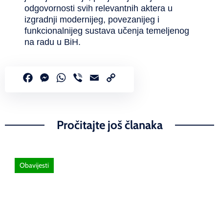
odgovornosti svih relevantnih aktera u
izgradnji modernijeg, povezanijeg i
funkcionalnijeg sustava učenja temeljenog
na radu u BiH.
Facebook
Messenger
WhatsApp
Viber
Email
Copy
Link
Pročitajte još članaka
Obavijesti