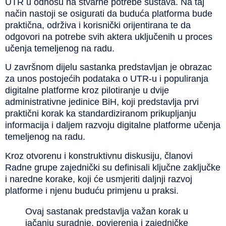
UTR u odnosu na stvarne potrebe sustava. Na taj
način nastoji se osigurati da buduća platforma bude
praktična, održiva i korisnički orijentirana te da
odgovori na potrebe svih aktera uključenih u proces
učenja temeljenog na radu.
U završnom dijelu sastanka predstavljan je obrazac
za unos postojećih podataka o UTR-u i populiranja
digitalne platforme kroz pilotiranje u dvije
administrativne jedinice BiH, koji predstavlja prvi
praktični korak ka standardiziranom prikupljanju
informacija i daljem razvoju digitalne platforme učenja
temeljenog na radu.
Kroz otvorenu i konstruktivnu diskusiju, članovi
Radne grupe zajednički su definisali ključne zaključke
i naredne korake, koji će usmjeriti daljnji razvoj
platforme i njenu buduću primjenu u praksi.
Ovaj sastanak predstavlja važan korak u
jačanju suradnje, povjerenja i zajedničke