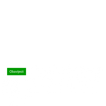
26 lipnja, 2026
Poziv za sudjelovanje na SEMINAR
stručno usavršavanje -Licenciranim
ispitivačima, predavačima, instruktorima
vožnje i ostalim zainteresiranim licima
Obavijesti