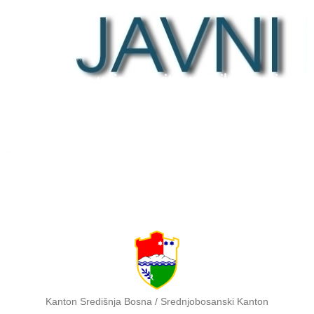
12 lipnja, 2026
Natječaj za upis redovitih učenika u prvi
razred srednjih škola Kantona Središnja
Bosna u školskoj 2026./2027. godini
Kanton Središnja Bosna / Srednjobosanski Kanton