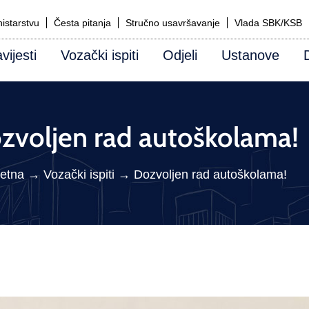
istarstvu
Česta pitanja
Stručno usavršavanje
Vlada SBK/KSB
vijesti
Vozački ispiti
Odjeli
Ustanove
zvoljen rad autoškolama!
etna
→
Vozački ispiti
→
Dozvoljen rad autoškolama!