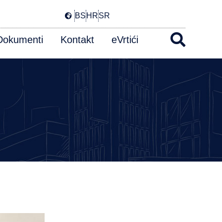
BS
HR
SR
Dokumenti
Kontakt
eVrtići