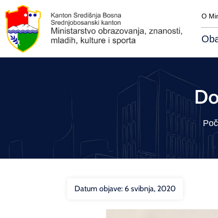
O Min
Oba
Do
Poč
Datum objave:
6 svibnja, 2020