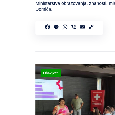
Ministarstva obrazovanja, znanosti, mla
Domića.
Facebook
Messenger
WhatsApp
Viber
Email
Copy
Link
Obavijesti