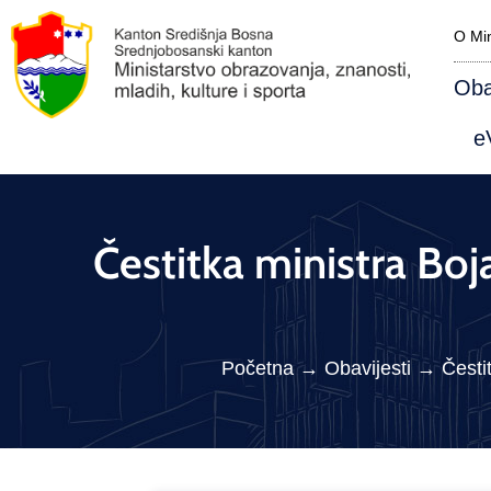
O Min
Oba
eV
Čestitka ministra B
Početna
→
Obavijesti
→
Česti