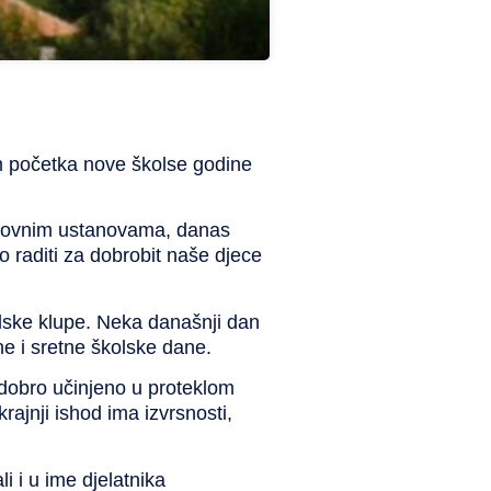
 početka nove školse godine
obrazovnim ustanovama, danas
 raditi za dobrobit naše djece
kolske klupe. Neka današnji dan
e i sretne školske dane.
ve dobro učinjeno u proteklom
rajnji ishod ima izvrsnosti,
 i u ime djelatnika