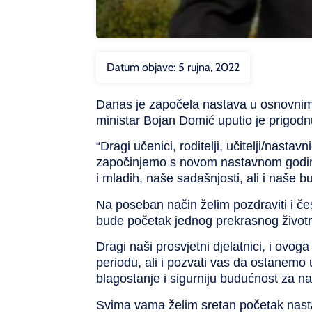
Datum objave:
5 rujna, 2022
Danas je započela nastava u osnovnim
ministar Bojan Domić uputio je prigodnu
“Dragi učenici, roditelji, učitelji/nast
započinjemo s novom nastavnom godinom
i mladih, naše sadašnjosti, ali i naše b
Na poseban način želim pozdraviti i čes
bude početak jednog prekrasnog životno
Dragi naši prosvjetni djelatnici, i ovoga
periodu, ali i pozvati vas da ostanemo u
blagostanje i sigurniju budućnost za naš
Svima vama želim sretan početak nastav