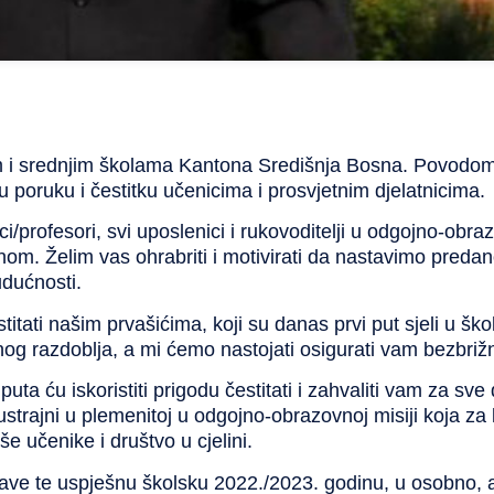
 i srednjim školama Kantona Središnja Bosna. Povodom
 poruku i čestitku učenicima i prosvjetnim djelatnicima.
avnici/profesori, svi uposlenici i rukovoditelji u odgojno-
. Želim vas ohrabriti i motivirati da nastavimo predano
udućnosti.
titati našim prvašićima, koji su danas prvi put sjeli u š
g razdoblja, a mi ćemo nastojati osigurati vam bezbrižn
 puta ću iskoristiti prigodu čestitati i zahvaliti vam za s
strajni u plemenitoj u odgojno-obrazovnoj misiji koja za k
e učenike i društvo u cjelini.
e te uspješnu školsku 2022./2023. godinu, u osobno, ali