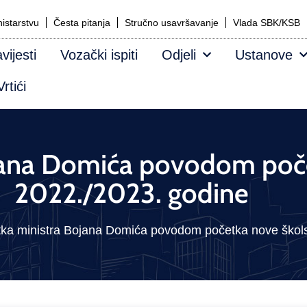
istarstvu
Česta pitanja
Stručno usavršavanje
Vlada SBK/KSB
vijesti
Vozački ispiti
Odjeli
Ustanove
rtići
ojana Domića povodom poč
2022./2023. godine
tka ministra Bojana Domića povodom početka nove škol