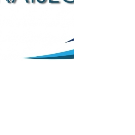
a, 2026
čaj za upis redovitih
ka u prvi razred srednjih
 Kantona Središnja
 u školskoj
./2027. godini