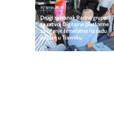
30 lipnja, 2026
Drugi sastanak Radne grupe
za razvoj Digitalne platforme
za učenje temeljeno na radu
održan u Travniku