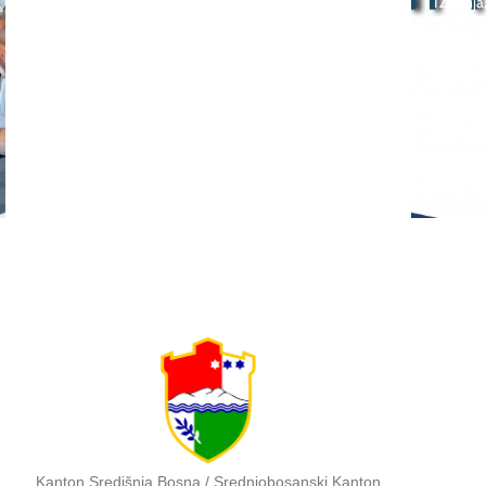
12 lipnj
SEMINAR stručno
usavršavanje -Licenciranim
Natje
ispitivačima, predavačima,
učeni
instruktorima vožnje i
škola
ostalim zainteresiranim
Bosna
licima
2026
Kanton Središnja Bosna / Srednjobosanski Kanton