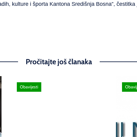
dih, kulture i športa Kantona Središnja Bosna”, čestitka
Pročitajte još članaka
Obavijesti
Obavij
26 lipnja, 2026
Poziv za sudjelovanje na