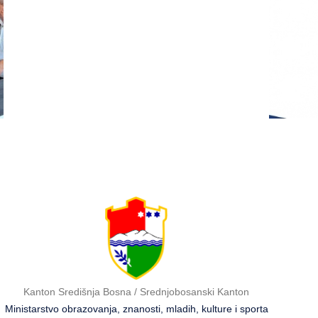
usavršavanje -Licenciranim
Natje
ispitivačima, predavačima,
učeni
instruktorima vožnje i
škola
ostalim zainteresiranim
Bosna
licima
2026
Kanton Središnja Bosna / Srednjobosanski Kanton
Ministarstvo obrazovanja, znanosti, mladih, kulture i sporta