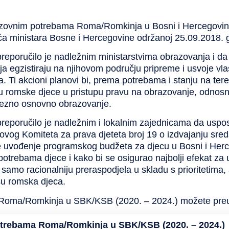
razovnim potrebama Roma/Romkinja u Bosni i Hercegovini
eća ministara Bosne i Hercegovine održanoj 25.09.2018. 
reporučilo je nadležnim ministarstvima obrazovanja i da 
 egzistiraju na njihovom području pripreme i usvoje vla
 akcioni planovi bi, prema potrebama i stanju na teren
ću romske djece u pristupu pravu na obrazovanje, odno
vezno osnovno obrazovanje.
preporučilo je nadležnim i lokalnim zajednicama da usp
og Komiteta za prava djeteta broj 19 o izdvajanju sred
 je uvođenje programskog budžeta za djecu u Bosni i Her
m potrebama djece i kako bi se osigurao najbolji efekat z
amo racionalniju preraspodjela u skladu s prioritetima, a 
su romska djeca.
Roma/Romkinja u SBK/KSB (2020. – 2024.) možete preuze
potrebama Roma/Romkinja u SBK/KSB
(2020. – 2024.)