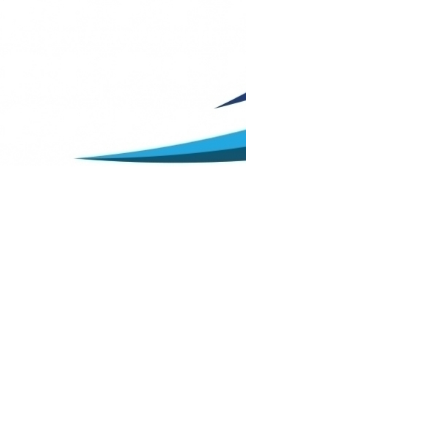
čaj za upis redovitih
ka u prvi razred srednjih
 Kantona Središnja
 u školskoj
./2027. godini