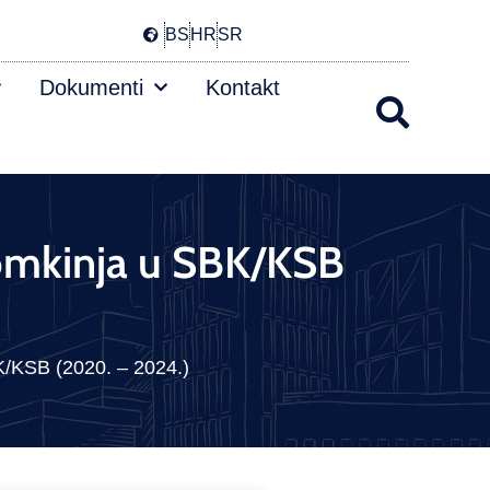
BS
HR
SR
Dokumenti
Kontakt
omkinja u SBK/KSB
/KSB (2020. – 2024.)