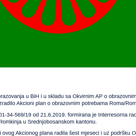
obrazovanja u BiH i u skladu sa Okvirnim AP o obrazov
 izradilo Akcioni plan o obrazovnim potrebama Roma/Rom
01-34-569/19 od 21.6.2019. formirana je Interresorna ra
Romkinja u Srednjobosanskom kantonu.
i ovog Akcionog plana radila šest mjeseci i uz podršku 