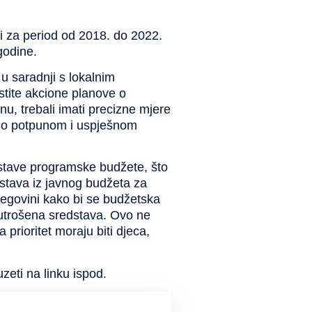
 za period od 2018. do 2022.
godine.
u saradnji s lokalnim
stite akcione planove o
u, trebali imati precizne mjere
sno potpunom i uspješnom
ostave programske budžete, što
stava iz javnog budžeta za
cegovini kako bi se budžetska
a utrošena sredstava. Ovo ne
prioritet moraju biti djeca,
ti na linku ispod.