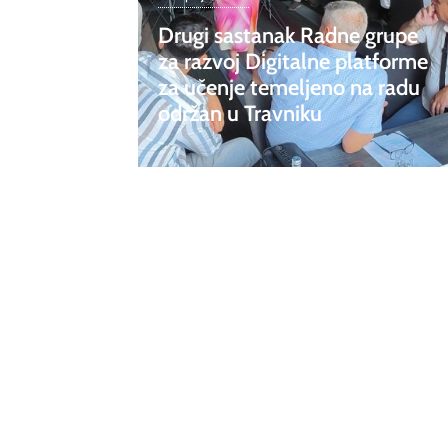
Drugi sastanak Radne grupe
za razvoj Digitalne platforme
za učenje temeljeno na radu
održan u Travniku