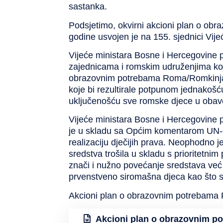
sastanka.
Podsjetimo, okvirni akcioni plan o ob
godine usvojen je na 155. sjednici Vij
Vijeće ministara Bosne i Hercegovine p
zajednicama i romskim udruženjima koja
obrazovnim potrebama Roma/Romkinja. Ti
koje bi rezultirale potpunom jednakoš
uključenošću sve romske djece u oba
Vijeće ministara Bosne i Hercegovine 
je u skladu sa Općim komentarom UN-ov
realizaciju dječijih prava. Neophodno
sredstva trošila u skladu s prioritetni
znači i nužno povećanje sredstava već s
prvenstveno siromašna djeca kao što 
Akcioni plan o obrazovnim potrebama 
Akcioni plan o obrazovnim 