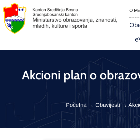
O Min
Oba
eV
Akcioni plan o obra
Početna
→
Obavijesti
→
Akci