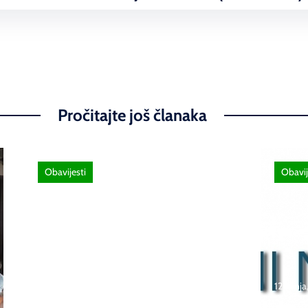
Pročitajte još članaka
Obavijesti
Obavij
26 lipnja, 2026
Poziv za sudjelovanje na
12 lipnj
SEMINAR stručno