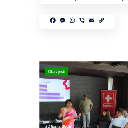
Facebook
Messenger
WhatsApp
Viber
Email
Copy
Link
Obavijesti
30 lipnja, 2026