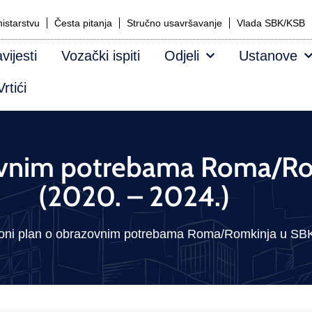
istarstvu
Česta pitanja
Stručno usavršavanje
Vlada SBK/KSB
vijesti
Vozački ispiti
Odjeli
Ustanove
rtići
zovnim potrebama Roma/R
(2020. – 2024.)
oni plan o obrazovnim potrebama Roma/Romkinja u SBK