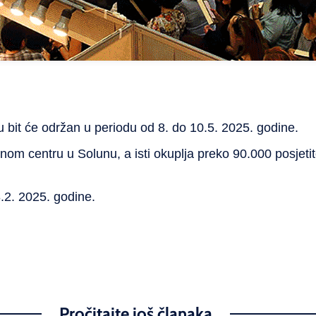
u
bit će održan
u
periodu
od 8.
d
o 10.5. 2025.
godine
.
enom
centru
u
Solunu
, a
isti
okuplja
preko
90.000
posjetit
8
.2.
2025
.
godine.
Pročitajte još članaka