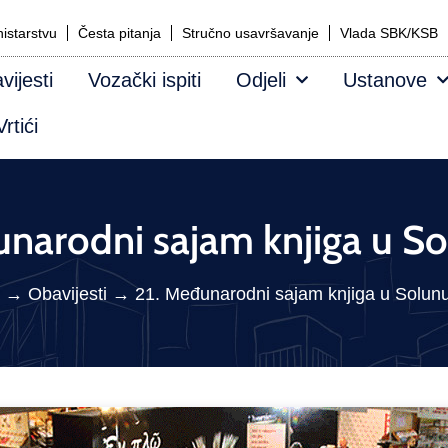
istarstvu
Česta pitanja
Stručno usavršavanje
Vlada SBK/KSB
vijesti
Vozački ispiti
Odjeli
Ustanove
rtići
unarodni sajam knjiga u S
→
Obavijesti
→
21. Međunarodni sajam knjiga u Solun