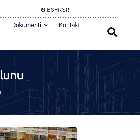
BS
HR
SR
Dokumenti
Kontakt
olunu
u