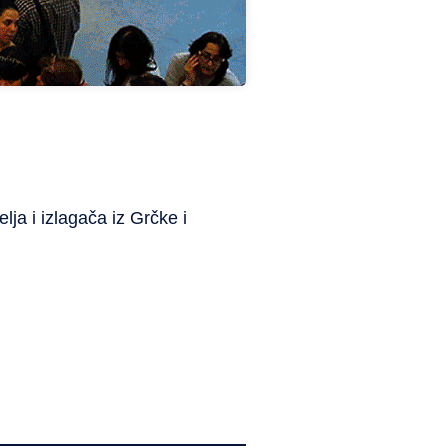
elja
i
izlagača
iz
Grčke
i