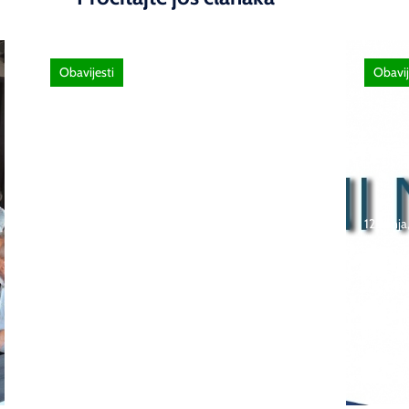
Obavijesti
Obavij
26 lipnja, 2026
Poziv za sudjelovanje na
12 lipnj
SEMINAR stručno
usavršavanje -Licenciranim
Natje
ispitivačima, predavačima,
učeni
instruktorima vožnje i
škola
ostalim zainteresiranim
Bosna
licima
2026