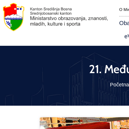
O Min
Oba
eV
21. Međ
Početna