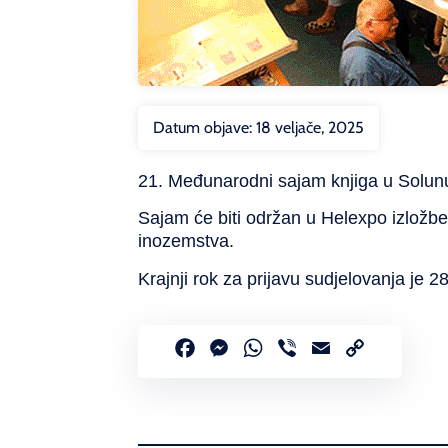
Datum objave:
18 veljače, 2025
21.
Međunarodni
sajam
knjiga
u
Solun
Sajam
će
biti
održan
u
Hel
expo
izložb
inozemstva
.
Krajnji
rok
za
prijavu
sudjelovanja
je 2
Facebook
Messenger
WhatsApp
Viber
Email
Copy
Link