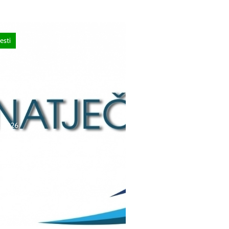
esti
a, 2026
čaj za upis redovitih
ka u prvi razred srednjih
 Kantona Središnja
 u školskoj
./2027. godini