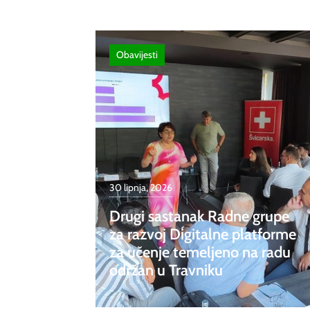
Obavijesti
30 lipnja, 2026
Drugi sastanak Radne grupe
za razvoj Digitalne platforme
za učenje temeljeno na radu
održan u Travniku