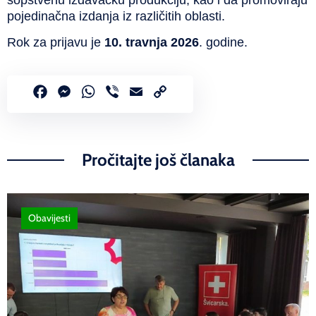
sopstvenu izdavačku produkciju, kao i da promoviraju
pojedinačna izdanja iz različitih oblasti.
Rok za prijavu je
10. travnja 2026
. godine.
Facebook
Messenger
WhatsApp
Viber
Email
Copy
Link
Pročitajte još članaka
Obavijesti