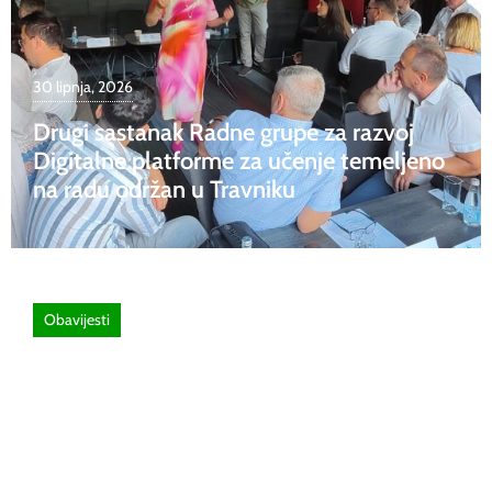
30 lipnja, 2026
Drugi sastanak Radne grupe za razvoj
Digitalne platforme za učenje temeljeno
na radu održan u Travniku
Obavijesti