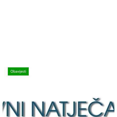
26 lipnja, 2026
Poziv za sudjelovanje na SEMINAR
stručno usavršavanje -Licenciranim
ispitivačima, predavačima, instruktorima
vožnje i ostalim zainteresiranim licima
Obavijesti